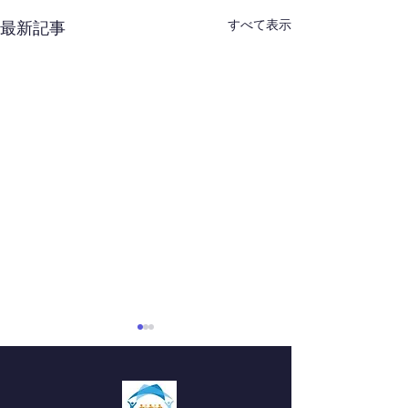
すべて表示
最新記事
第49回デンバー紅白歌合
中2理科の実験
戦
した！
1月31日(土）、第49回デンバ
この日の授業内容