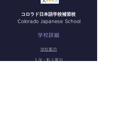
ー紅白歌合戦が開催され、当
加熱したときの変
校からも有志のメンバーが参
パンケーキを作り
​コロラド日本語学校補習校
加しました。 生徒16名と保
「加熱分解で 炭
Colorado Japanese School
護者12名が集まり、「エビカ
ウム （重曹）が 
ニクス」と「夢をかなえてド
ウム と 水 と 二
学校詳細
ラえもん」を披露しました。
解される」という
エビカニクス みんなでエビと
していました。 
学校案内
カニをつけて踊りました！ 会
の生地がプツプツ
入学・転入案内
場から手拍子ももらい、とて
たのは、二酸化炭
も楽しそうでした！ 集合写
てるから！」とみ
ニュース
真！ モザイクをかけたくない
しながら楽しく実
関係者リンク
くらいみんないい笑顔です！
ていました。 先
今回のパンフレットの表紙に
の間では、「私た
お問い合わせ
絵が採用される事
どら焼きではなか
プライバシーポリシー
Cookieポリシー
お問い合わせ