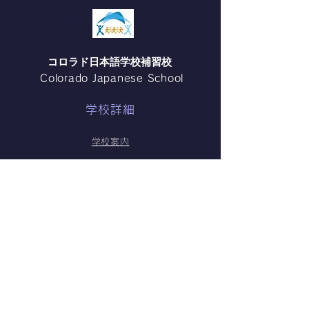
1月31日(土）、第49回デンバ
この日の授業内容
ー紅白歌合戦が開催され、当
加熱したときの変
校からも有志のメンバーが参
パンケーキを作り
​コロラド日本語学校補習校
加しました。 生徒16名と保
「加熱分解で 炭
Colorado Japanese School
護者12名が集まり、「エビカ
ウム （重曹）が 
ニクス」と「夢をかなえてド
ウム と 水 と 二
学校詳細
ラえもん」を披露しました。
解される」という
エビカニクス みんなでエビと
していました。 
学校案内
カニをつけて踊りました！ 会
の生地がプツプツ
入学・転入案内
場から手拍子ももらい、とて
たのは、二酸化炭
も楽しそうでした！ 集合写
てるから！」とみ
ニュース
真！ モザイクをかけたくない
しながら楽しく実
関係者リンク
くらいみんないい笑顔です！
ていました。 先
今回のパンフレットの表紙に
の間では、「私た
お問い合わせ
絵が採用される事
どら焼きではなか
プライバシーポリシー
Cookieポリシー