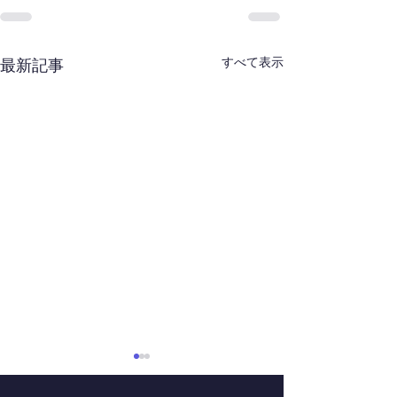
すべて表示
最新記事
第49回デンバー紅白歌合
中2理科の実験
戦
した！