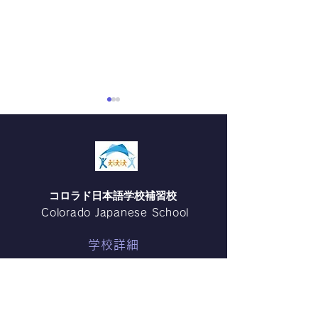
第49回デンバー紅白歌合
中2理科の実験
戦
した！
1月31日(土）、第49回デンバ
この日の授業内容
ー紅白歌合戦が開催され、当
加熱したときの変
校からも有志のメンバーが参
パンケーキを作り
​コロラド日本語学校補習校
加しました。 生徒16名と保
「加熱分解で 炭
Colorado Japanese School
護者12名が集まり、「エビカ
ウム （重曹）が 
ニクス」と「夢をかなえてド
ウム と 水 と 二
学校詳細
ラえもん」を披露しました。
解される」という
エビカニクス みんなでエビと
していました。 
学校案内
カニをつけて踊りました！ 会
の生地がプツプツ
入学・転入案内
場から手拍子ももらい、とて
たのは、二酸化炭