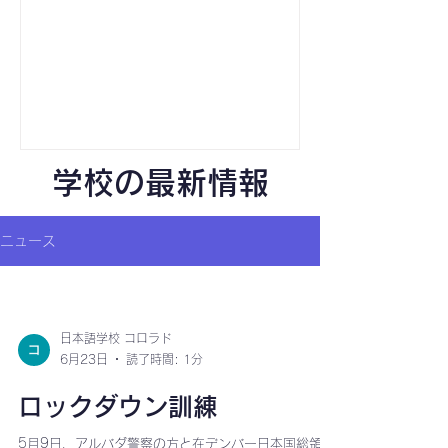
間では、「私たちの時にはどら焼きで
はなかった！」という話も。保護者の
方の中には「カルメ焼き」を実験で作
った方もいらっしゃるのでは？ 生地は
ダマは気にせず、混ぜすぎない方が良
いそうです！ みんな慣れた手つきでパ
ンケーキを焼いていきます！ プツプツ
学校の最新情報
と二酸化炭素が出てきて、パンケーキ
ミックスに含まれている重曹が加熱分
解されています。 上手にひっくり返す
ニュース
ことができました！ キッチンの中にと
っても美味しそうなにおいが漂いま
す。 実験の後はおいしそうに焼きあが
ったパンケーキの試食です！ みんなそ
日本語学校 コロラド
れぞれメープルシロップなどのトッピ
6月23日
読了時間: 1分
ングを持参しました。 時間はお昼の
12時過ぎ！朝から頑張っているみんな
ロックダウン訓練
はちょうど
5月9日、アルバダ警察の方と在デンバー日本国総領事