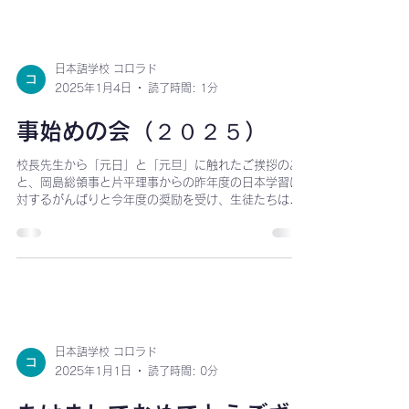
（ほしのよ）」をしっとりと歌い上げました。「星の
界」は歌詞が難しかったものの（人智、 無窮の遠、窮
理の船など） 家庭での練習と学校での合同練習の積み
重ねにより声量を落とすことなく全員...
日本語学校 コロラド
2025年1月4日
読了時間: 1分
事始めの会（２０２５）
校長先生から「元日」と「元旦」に触れたご挨拶のあ
と、岡島総領事と片平理事からの昨年度の日本学習に
対するがんばりと今年度の奨励を受け、生徒たちは各
グループに分かれて年賀状作成、かるた、日本の伝統
遊びを経験しました。餅つきは一人ずつ順番に全員で
行いました。最後に保護者会からお餅...