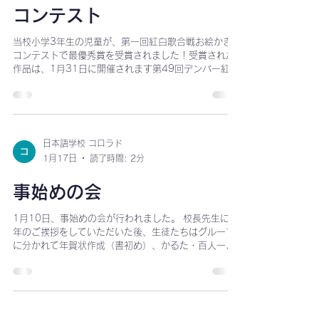
日本語学校 コロラド
1月17日
読了時間: 1分
第一回紅白歌合戦お絵かき
コンテスト
当校小学3年生の児童が、第一回紅白歌合戦お絵かき
コンテストで最優秀賞を受賞されました！受賞された
作品は、1月31日に開催されます第49回デンバー紅白
歌合戦のポスターとパンフレットの表紙デザインとし
て使用されます。 おめでとうございます！！ 作品タイ
トル 【ロッキーと富士をむすぶ歌のかけ橋】 ロッキー
山脈の夕やけと、富士山からのぼる朝日を描きまし
た。デンバーと日本を歌のかけはしででつなげまし
日本語学校 コロラド
た。
1月17日
読了時間: 2分
事始めの会
1月10日、事始めの会が行われました。 校長先生に新
年のご挨拶をしていただいた後、生徒たちはグループ
に分かれて年賀状作成（書初め）、かるた・百人一