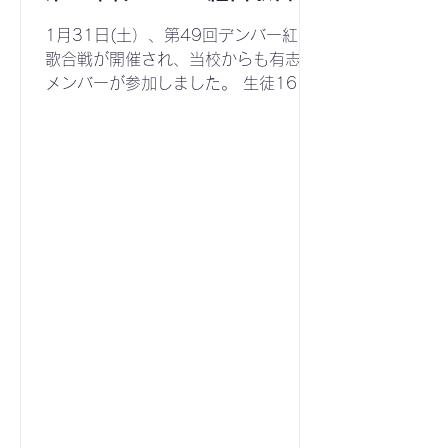
1月31日(土）、第49回デンバー紅白
歌合戦が開催され、当校からも有志の
メンバーが参加しました。 生徒16名
と保護者12名が集まり、「エビカニク
ス」と「夢をかなえてドラえもん」を
披露しました。 エビカニクス みんな
でエビとカニをつけて踊りました！ 会
場から手拍子ももらい、とても楽しそ
うでした！ 集合写真！ モザイクをか
けたくないくらいみんないい笑顔で
す！ 今回のパンフレットの表紙に絵が
採用される事となった児童の表彰もあ
りました！ 旧校長、現校長（審査員と
して参加）、当校保護者（司会進行と
して参加）お疲れ様でした！ 保護者の
方からは、子供たちが楽しみながら参
加できた、日本語で人前で歌うという
貴重な体験ができて良かった、来年も