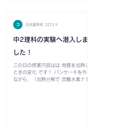
参加したいという声が寄せられまし
た。 また、窓口役となりこの活動を支
えてくださった先生、誠にありがとう
日本語学校 コロラド
ございました！
中2理科の実験へ潜入しま
した！
この日の授業内容はは 物質を加熱した
ときの変化 です！ パンケーキを作り
ながら、「加熱分解で 炭酸水素ナトリ
ウム （重曹）が 炭酸ナトリウム と
水 と 二酸化炭素 に分解される」とい
うことを実験していました。 「パンケ
ーキの生地がプツプツとなってきたの
は、二酸化炭素が発生してるから！」
とみんなで確認しながら楽しく実験が
行われていました。 先生たちと事務の