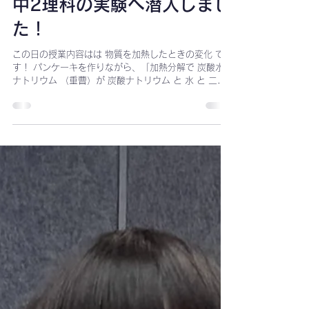
中2理科の実験へ潜入しまし
楽しみながら参加できた、日本語で人前で歌うという
貴重な体験ができて良かった、来年も参加したいとい
た！
う声が寄せられました。 また、窓口役となりこの活動
を支えてくださった先生、誠にありがとうございまし
この日の授業内容はは 物質を加熱したときの変化 で
た！
す！ パンケーキを作りながら、「加熱分解で 炭酸水素
ナトリウム （重曹）が 炭酸ナトリウム と 水 と 二酸
化炭素 に分解される」ということを実験していまし
た。 「パンケーキの生地がプツプツとなってきたの
は、二酸化炭素が発生してるから！」とみんなで確認
しながら楽しく実験が行われていました。 先生たちと
事務の間では、「私たちの時にはどら焼きではなかっ
た！」という話も。保護者の方の中には「カルメ焼
き」を実験で作った方もいらっしゃるのでは？ 生地は
ダマは気にせず、混ぜすぎない方が良いそうです！ み
んな慣れた手つきでパンケーキを焼いていきます！ プ
ツプツと二酸化炭素が出てきて、パンケーキミックス
に含まれている重曹が加熱分解されています。 上手に
ひっくり返すことができました！ キッチンの中にとっ
ても美味しそうなにおいが漂います。 実験の後はおい
しそうに焼きあがったパンケーキの試食です！ みんな
それぞれメープルシロップなどのトッピングを持参し
ました。 時間はお昼の12時過ぎ！朝から頑張ってい
るみんなはちょうど