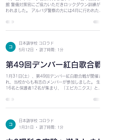
館 警備対策官にご協力いただきロックダウン訓練が行
われました。 アルバダ警察の方には4月に行われた教
員向けのロックダウンプロトコル、先日行われたロッ
クダウン訓練ととてもお世話になりました。 また在デ
ンバー日本国総領事館 警備対策官にも訓練後、様々な
状況を想定した訓練についてや、訓練の方法について
アドバイスをいただきました。 ご協力いただき誠にあ
日本語学校 コロラド
りがとうございました。
5月12日
読了時間: 1分
第49回デンバー紅白歌合戦
1月31日(土）、第49回デンバー紅白歌合戦が開催さ
れ、当校からも有志のメンバーが参加しました。 生徒
16名と保護者12名が集まり、「エビカニクス」と
「夢をかなえてドラえもん」を披露しました。 エビカ
ニクス みんなでエビとカニをつけて踊りました！ 会場
から手拍子ももらい、とても楽しそうでした！ 集合写
真！ モザイクをかけたくないくらいみんないい笑顔で
す！ 今回のパンフレットの表紙に絵が採用される事と
日本語学校 コロラド
なった児童の表彰もありました！ 旧校長、現校長（審
1月31日
読了時間: 1分
査員として参加）、当校保護者（司会進行として参
加）お疲れ様でした！ 保護者の方からは、子供たちが