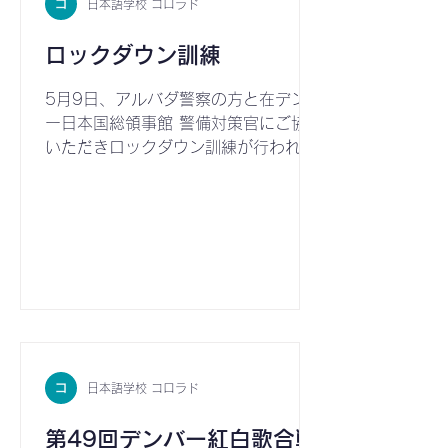
日本語学校 コロラド
ロックダウン訓練
5月9日、アルバダ警察の方と在デンバ
ー日本国総領事館 警備対策官にご協力
いただきロックダウン訓練が行われま
した。 アルバダ警察の方には4月に行
われた教員向けのロックダウンプロト
コル、先日行われたロックダウン訓練
ととてもお世話になりました。 また在
デンバー日本国総領事館 警備対策官に
も訓練後、様々な状況を想定した訓練
についてや、訓練の方法についてアド
バイスをいただきました。 ご協力いた
だき誠にありがとうございました。
日本語学校 コロラド
第49回デンバー紅白歌合戦