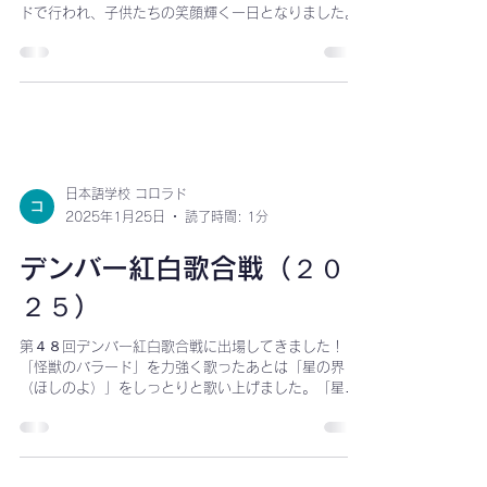
令和7年度CJS運動会
9月27日に令和7年度CJS運動会が開催されました。今
年の運動会は、秋晴れの空の下、外のプレイグラウン
ドで行われ、子供たちの笑顔輝く一日となりました。
日本語学校 コロラド
2025年1月25日
読了時間: 1分
デンバー紅白歌合戦（２０
２５）
第４８回デンバー紅白歌合戦に出場してきました！
「怪獣のバラード」を力強く歌ったあとは「星の界