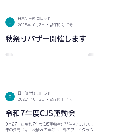
首、伝統遊びを楽しみました。 閉会式で岡島総領事、
片平理事にお言葉をいただいた後は、もちつきをしま
した！ 総領事、理事にお手本を見せていただき、幼稚
部から高校生ボランティアまで一人ずつもちつきをし
ました。 保護者会からはつきたてのおいしいお餅が配
られ、楽しい一日となりました。ご協力いただきまし
たボランティア、保護者会の皆さまありがとうござい
ました。 ２０２６年も楽しく健康で実りの多い１年と
日本語学校 コロラド
なりますように。 書初めでは、幼稚部から中3まで筆
2025年10月2日
読了時間: 0分
ペンを使用しました。今年の干支、午年にちなんでそ
れぞれの学年で課題を設けて書きました。 幼稚部 1年
生 2年生 3年生 4年生 5年生 6年生 中1 中2 中3 だる
秋祭りバザー開催します！
ま落とし みんな勢いよく飛ばしていました！ けん玉
アメリカでも人気のけん玉！ 皿の上に乗せるのはとて
も難しそうでした。 めんこ 先生が用意してくださった
めんこに加え、それぞれ手作りのめんこも作りました!
日本語学校 コロラド
2025年10月2日
読了時間: 1分